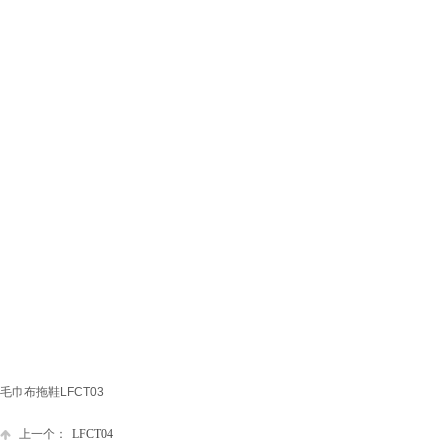
毛巾布拖鞋LFCT03
上一个：
LFCT04